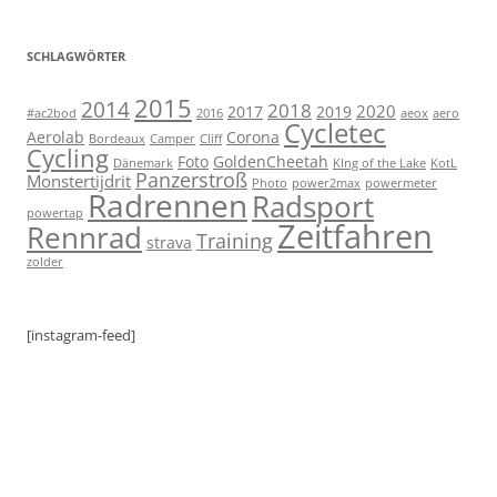
SCHLAGWÖRTER
2015
2014
2018
2020
2017
2019
#ac2bod
2016
aeox
aero
Cycletec
Aerolab
Corona
Bordeaux
Camper
Cliff
Cycling
Foto
GoldenCheetah
Dänemark
KIng of the Lake
KotL
Panzerstroß
Monstertijdrit
Photo
power2max
powermeter
Radrennen
Radsport
powertap
Zeitfahren
Rennrad
Training
strava
zolder
[instagram-feed]