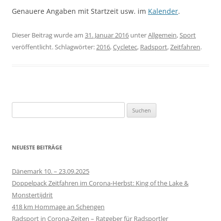
Genauere Angaben mit Startzeit usw. im
Kalender
.
Dieser Beitrag wurde am
31. Januar 2016
unter
Allgemein
,
Sport
veröffentlicht. Schlagwörter:
2016
,
Cycletec
,
Radsport
,
Zeitfahren
.
S
u
c
h
NEUESTE BEITRÄGE
e
n
Dänemark 10. – 23.09.2025
n
Doppelpack Zeitfahren im Corona-Herbst: King of the Lake &
a
Monstertijdrit
c
418 km Hommage an Schengen
h
Radsport in Corona-Zeiten – Ratgeber für Radsportler