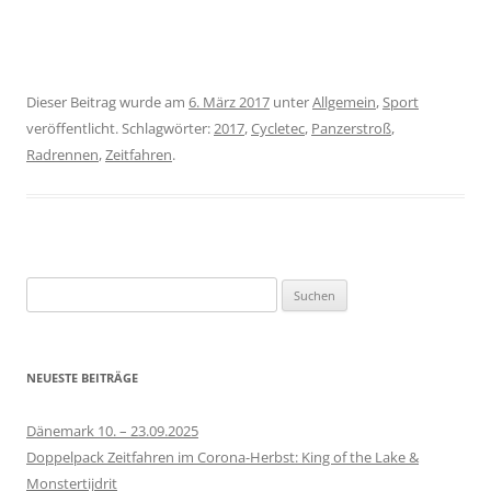
Dieser Beitrag wurde am
6. März 2017
unter
Allgemein
,
Sport
veröffentlicht. Schlagwörter:
2017
,
Cycletec
,
Panzerstroß
,
Radrennen
,
Zeitfahren
.
S
u
c
h
NEUESTE BEITRÄGE
e
n
Dänemark 10. – 23.09.2025
n
Doppelpack Zeitfahren im Corona-Herbst: King of the Lake &
a
Monstertijdrit