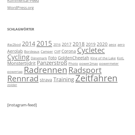
Kommentar-Feed
WordPress.org
SCHLAGWÖRTER
2015
2014
2018
2020
2017
2019
#ac2bod
2016
aeox
aero
Cycletec
Aerolab
Corona
Bordeaux
Camper
Cliff
Cycling
Foto
GoldenCheetah
Dänemark
KIng of the Lake
KotL
Panzerstroß
Monstertijdrit
Photo
power2max
powermeter
Radrennen
Radsport
powertap
Zeitfahren
Rennrad
Training
strava
zolder
[instagram-feed]