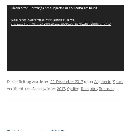
Video-
Media error: Format(s) not supported or source(s) not found
Player
Datei herunterladen: https://www.kuehnle-ac.de/wp-
content/uploads/2017/12/1a285b20ceae590e91eef409fc587e10d4203b8c.mp4?_=1
Dieser Beitrag wurde am
22. Dezember 2017
unter
Allgemein
,
Sport
veröffentlicht. Schlagwörter:
2017
,
Cycling
,
Radsport
,
Rennrad
.