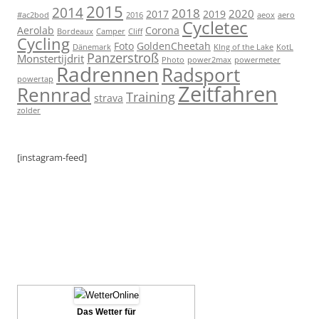
2015
2014
2018
2020
2017
2019
#ac2bod
2016
aeox
aero
Cycletec
Aerolab
Corona
Bordeaux
Camper
Cliff
Cycling
Foto
GoldenCheetah
Dänemark
KIng of the Lake
KotL
Panzerstroß
Monstertijdrit
Photo
power2max
powermeter
Radrennen
Radsport
powertap
Zeitfahren
Rennrad
Training
strava
zolder
[instagram-feed]
Das Wetter für