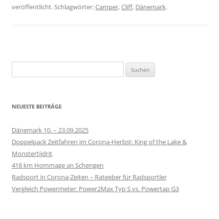
veröffentlicht. Schlagwörter:
Camper
,
Cliff
,
Dänemark
.
S
u
c
h
NEUESTE BEITRÄGE
e
n
Dänemark 10. – 23.09.2025
n
Doppelpack Zeitfahren im Corona-Herbst: King of the Lake &
a
Monstertijdrit
c
418 km Hommage an Schengen
h
Radsport in Corona-Zeiten – Ratgeber für Radsportler
:
Vergleich Powermeter: Power2Max Typ S vs. Powertap G3