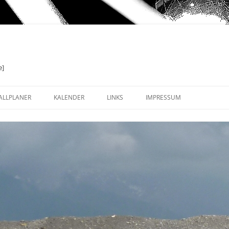
e]
ALLPLANER
KALENDER
LINKS
IMPRESSUM
TERVALLE
ALLGEMEIN
MITTIERENDE INTERVALLE
TECHNIK: HARDWARE &
TUTORIALS
-SPOT INTERVALLE (SST)
RADSPORT UNIVERSELL:
NACHRICHTEN & STYLE
RADSPORT SPEZIELL: TRAINING,
SOFTWARE & BLOGS