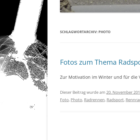
SCHLAGWORTARCHIV:
PHOTO
Fotos zum Thema Radspo
Zur Motivation im Winter und für die
Dieser Beitrag wurde am
20. November 20
Foto
,
Photo
,
Radrennen
,
Radsport
,
Rennra