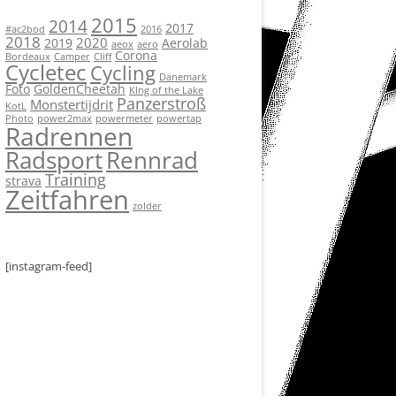
2015
2014
2017
#ac2bod
2016
2018
2020
2019
Aerolab
aeox
aero
Corona
Bordeaux
Camper
Cliff
Cycletec
Cycling
Dänemark
Foto
GoldenCheetah
KIng of the Lake
Panzerstroß
Monstertijdrit
KotL
Photo
power2max
powermeter
powertap
Radrennen
Radsport
Rennrad
Training
strava
Zeitfahren
zolder
[instagram-feed]