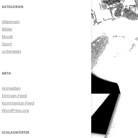
KATEGORIEN
Allgemein
Bilder
Musik
Sport
unterwegs
META
Anmelden
Eintrags-Feed
Kommentar-Feed
WordPress.org
SCHLAGWÖRTER