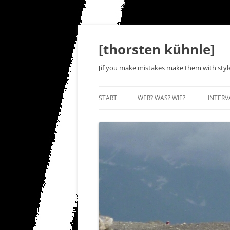
Zum
Inhalt
springen
[thorsten kühnle]
[if you make mistakes make them with styl
START
WER? WAS? WIE?
INTERV
L5-IN
INTER
SWEET