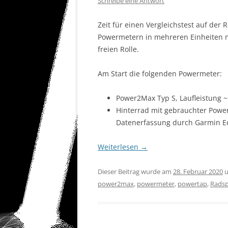
Schreibe eine Antwort
Zeit für einen Vergleichstest auf der R
Powermetern in mehreren Einheiten mi
freien Rolle.
Am Start die folgenden Powermeter:
Power2Max Typ S, Laufleistung ~
Hinterrad mit gebrauchter Power
Datenerfassung durch Garmin E
Weiterlesen
→
Dieser Beitrag wurde am
28. Februar 2020
u
power2max
,
powermeter
,
powertap
,
Radsp