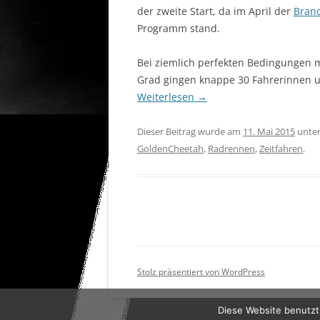
der zweite Start, da im April der
Brand
Programm stand.
Bei ziemlich perfekten Bedingungen
Grad gingen knappe 30 Fahrerinnen un
Weiterlesen
→
Dieser Beitrag wurde am
11. Mai 2015
unte
GoldenCheetah
,
Radrennen
,
Zeitfahren
.
Stolz präsentiert von WordPress
Diese Website benutzt