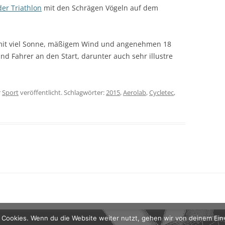
er Triathlon
mit den Schrägen Vögeln auf dem
 mit viel Sonne, mäßigem Wind und angenehmen 18
d Fahrer an den Start, darunter auch sehr illustre
r
Sport
veröffentlicht. Schlagwörter:
2015
,
Aerolab
,
Cycletec
,
 Cookies. Wenn du die Website weiter nutzt, gehen wir von deinem Ein