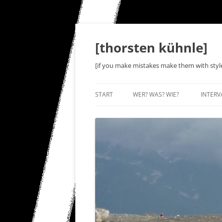
Zum
Inhalt
springen
[thorsten kühnle]
[if you make mistakes make them with styl
START
WER? WAS? WIE?
INTERV
L5-IN
INTER
SWEET