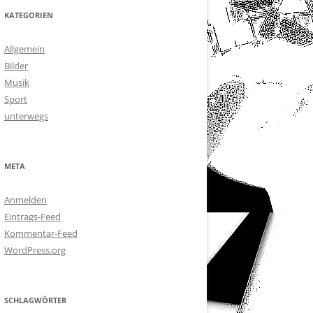
KATEGORIEN
Allgemein
Bilder
Musik
Sport
unterwegs
META
Anmelden
Eintrags-Feed
Kommentar-Feed
WordPress.org
SCHLAGWÖRTER