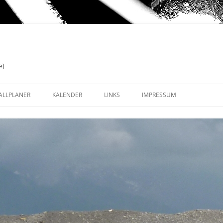
e]
ALLPLANER
KALENDER
LINKS
IMPRESSUM
TERVALLE
ALLGEMEIN
MITTIERENDE INTERVALLE
TECHNIK: HARDWARE &
TUTORIALS
-SPOT INTERVALLE (SST)
RADSPORT UNIVERSELL:
NACHRICHTEN & STYLE
RADSPORT SPEZIELL: TRAINING,
SOFTWARE & BLOGS