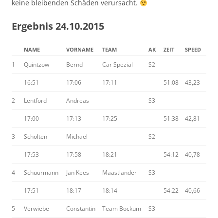
keine bleibenden Schäden verursacht.
Ergebnis 24.10.2015
NAME
VORNAME
TEAM
AK
ZEIT
SPEED
1
Quintzow
Bernd
Car Spezial
S2
16:51
17:06
17:11
51:08
43,23
2
Lentford
Andreas
S3
17:00
17:13
17:25
51:38
42,81
3
Scholten
Michael
S2
17:53
17:58
18:21
54:12
40,78
4
Schuurmann
Jan Kees
Maastlander
S3
17:51
18:17
18:14
54:22
40,66
5
Verwiebe
Constantin
Team Bockum
S3