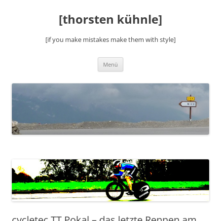
Zum
Inhalt
[thorsten kühnle]
springen
[if you make mistakes make them with style]
Menü
cycletec TT Pokal – das letzte Rennen am