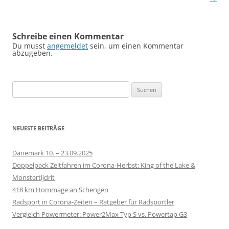
Schreibe einen Kommentar
Du musst
angemeldet
sein, um einen Kommentar
abzugeben.
S
u
c
h
NEUESTE BEITRÄGE
e
n
Dänemark 10. – 23.09.2025
n
Doppelpack Zeitfahren im Corona-Herbst: King of the Lake &
a
Monstertijdrit
c
418 km Hommage an Schengen
h
Radsport in Corona-Zeiten – Ratgeber für Radsportler
:
Vergleich Powermeter: Power2Max Typ S vs. Powertap G3