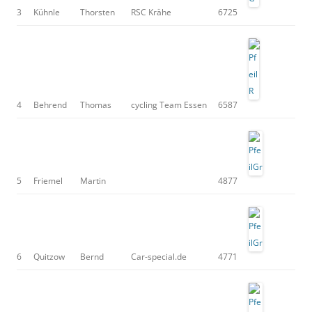
3
Kühnle
Thorsten
RSC Krähe
6725
4
Behrend
Thomas
cycling Team Essen
6587
5
Friemel
Martin
4877
6
Quitzow
Bernd
Car-special.de
4771