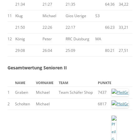
21:34
21:27
21:35
64:36
34,22
11
Klug
Michael
Gios Uerige
S3
21:50
22:26
22:17
66:23
33,21
12
König
Peter
RRC Duisburg
MA
29:08
26:04
25:09
80:21
27,51
Gesamtwertung Senioren II
NAME
VORNAME
TEAM
PUNKTE
1
Graben
Michael
Team Schäfer Shop
7437
2
Scholten
Michael
6817