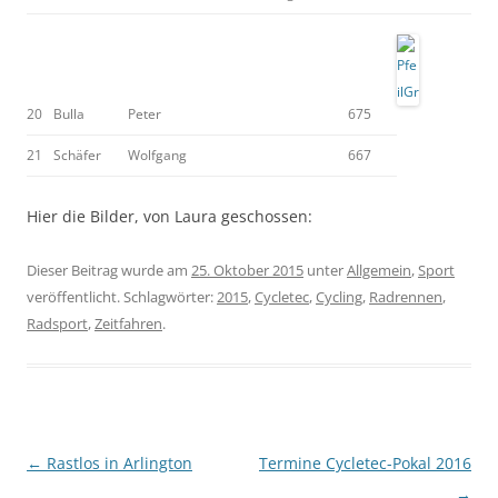
20
Bulla
Peter
675
21
Schäfer
Wolfgang
667
Hier die Bilder, von Laura geschossen:
Dieser Beitrag wurde am
25. Oktober 2015
unter
Allgemein
,
Sport
veröffentlicht. Schlagwörter:
2015
,
Cycletec
,
Cycling
,
Radrennen
,
Radsport
,
Zeitfahren
.
Beitragsnavigation
←
Rastlos in Arlington
Termine Cycletec-Pokal 2016
→