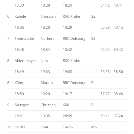
17:50
18:28
18:24
54:42
40,41
6
Kühnle
Thorsten
RSC Krähe
S2
18:06
18:28
18:29
55:03
40,15
7
Thomauske
Norbert
RRC Duisburg
S3
18:48
18:34
18:42
56:04
39,42
8
Ahlersmeyer
Lars
RSC Krähe
18:49
19:03
19:03
56:53
38,86
8
Kühn
Markus
RRC Duisburg
EL
18:50
19:20
19:17
57:27
38,48
9
Metzger
Christian
KKK
EL
18:51
19:35
20:55
59:21
37,24
10
Hartfil
Emil
Turbo
MA