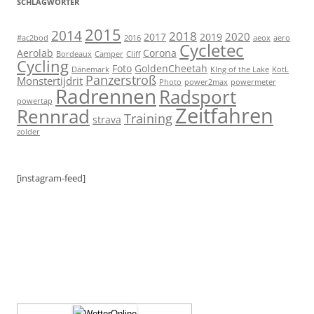
SCHLAGWÖRTER
2015
2014
2018
2020
2017
2019
#ac2bod
2016
aeox
aero
Cycletec
Aerolab
Corona
Bordeaux
Camper
Cliff
Cycling
Foto
GoldenCheetah
Dänemark
KIng of the Lake
KotL
Panzerstroß
Monstertijdrit
Photo
power2max
powermeter
Radrennen
Radsport
powertap
Zeitfahren
Rennrad
Training
strava
zolder
[instagram-feed]